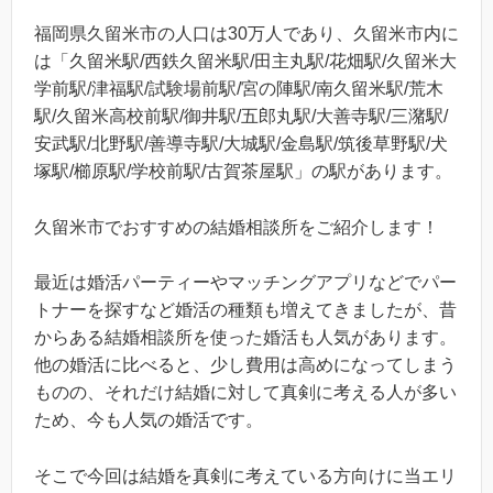
福岡県久留米市の人口は30万人であり、久留米市内に
は「久留米駅/西鉄久留米駅/田主丸駅/花畑駅/久留米大
学前駅/津福駅/試験場前駅/宮の陣駅/南久留米駅/荒木
駅/久留米高校前駅/御井駅/五郎丸駅/大善寺駅/三潴駅/
安武駅/北野駅/善導寺駅/大城駅/金島駅/筑後草野駅/犬
塚駅/櫛原駅/学校前駅/古賀茶屋駅」の駅があります。
久留米市でおすすめの結婚相談所をご紹介します！
最近は婚活パーティーやマッチングアプリなどでパー
トナーを探すなど婚活の種類も増えてきましたが、昔
からある結婚相談所を使った婚活も人気があります。
他の婚活に比べると、少し費用は高めになってしまう
ものの、それだけ結婚に対して真剣に考える人が多い
ため、今も人気の婚活です。
そこで今回は結婚を真剣に考えている方向けに当エリ