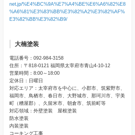
net.jp/%E4%BC%9A%E7%A4%BE%E6%A6%82%E8
%A6%81%E3%83%BB%E3%82%A2%E3%82%AF%
E3%82%BB%E3%82%B9/
大楠塗装
電話番号：092-984-3158
住所：〒818-0121 福岡県太宰府市青山4-10-12
営業時間：8:00～18:00
定休日：日曜日
対応エリア：太宰府市を中心に、小郡市、筑紫野市、
福岡市、鳥栖市、春日市、大野城市、那珂川市、宇美
町（糟屋郡）、久留米市、朝倉市、筑前町等
対応領域：外壁塗装 屋根塗装
防水塗装
内装塗装
コーキング工事