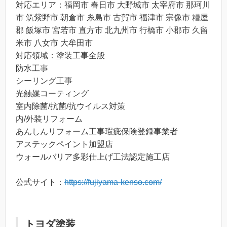
対応エリア：福岡市 春日市 大野城市 太宰府市 那珂川
市 筑紫野市 朝倉市 糸島市 古賀市 福津市 宗像市 糟屋
郡 飯塚市 宮若市 直方市 北九州市 行橋市 小郡市 久留
米市 八女市 大牟田市
対応領域：塗装工事全般
防水工事
シーリング工事
光触媒コーティング
室内除菌/抗菌/抗ウイルス対策
内/外装リフォーム
あんしんリフォーム工事瑕疵保険登録事業者
アステックペイント加盟店
ウォールバリア多彩仕上げ工法認定施工店
公式サイト：
https://fujiyama-kenso.com/
トヨダ塗装