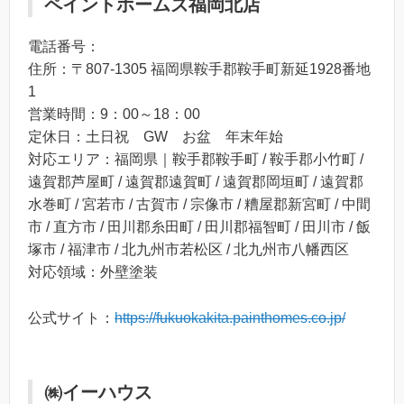
ペイントホームズ福岡北店
電話番号：
住所：〒807-1305 福岡県鞍手郡鞍手町新延1928番地
1
営業時間：9：00～18：00
定休日：土日祝 GW お盆 年末年始
対応エリア：福岡県｜鞍手郡鞍手町 / 鞍手郡小竹町 /
遠賀郡芦屋町 / 遠賀郡遠賀町 / 遠賀郡岡垣町 / 遠賀郡
水巻町 / 宮若市 / 古賀市 / 宗像市 / 糟屋郡新宮町 / 中間
市 / 直方市 / 田川郡糸田町 / 田川郡福智町 / 田川市 / 飯
塚市 / 福津市 / 北九州市若松区 / 北九州市八幡西区
対応領域：外壁塗装
公式サイト：
https://fukuokakita.painthomes.co.jp/
㈱イーハウス