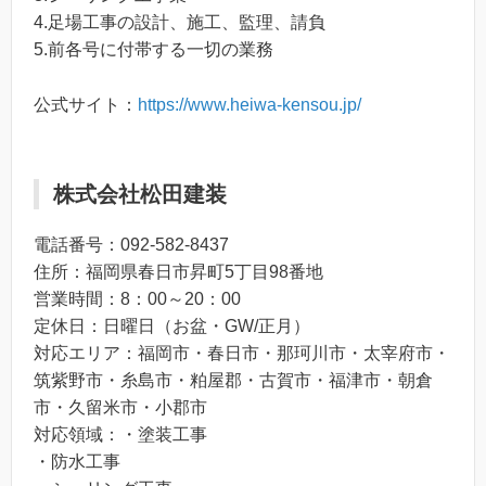
4.足場工事の設計、施工、監理、請負
5.前各号に付帯する一切の業務
公式サイト：
https://www.heiwa-kensou.jp/
株式会社松田建装
電話番号：092-582-8437
住所：福岡県春日市昇町5丁目98番地
営業時間：8：00～20：00
定休日：日曜日（お盆・GW/正月）
対応エリア：福岡市・春日市・那珂川市・太宰府市・
筑紫野市・糸島市・粕屋郡・古賀市・福津市・朝倉
市・久留米市・小郡市
対応領域：・塗装工事
・防水工事