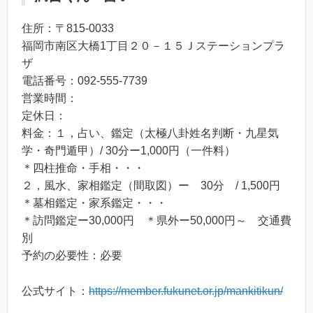
住所：〒815-0033
福岡市南区大橋1丁目２０－１５Ｊステーションプラ
ザ
電話番号：092-555-7739
営業時間：
定休日：
料金：１，占い、鑑定（太極八卦姓名判断・九星気
学・奇門遁甲）/ 30分ー1,000円（一件料）
＊四柱推命・手相・・・
２，風水、家相鑑定（間取図）ー 30分 / 1,500円
＊墓相鑑定・家系鑑定・・・
＊訪問鑑定ー30,000円 ＊県外ー50,000円～ 交通費
別
予約の必要性：必要
公式サイト：
https://member.fukunet.or.jp/mankitikun/