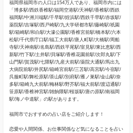
福岡県福岡市の人口は154万人であり、福岡市内には
「博多駅/西鉄香椎駅/福岡空港駅/天神駅/香椎駅/西鉄
福岡駅/中洲川端駅/千早駅/姪浜駅/西鉄千早駅/赤坂駅/
薬院駅/吉塚駅/西戸崎駅/九大学研都市駅/藤崎駅/祇園
駅/箱崎駅/和白駅/大濠公園駅/香椎宮前駅/橋本駅/六本
松駅/千代県庁口駅/福工大前駅/唐人町駅/大橋駅/周船
寺駅/天神南駅/名島駅/西鉄平尾駅/室見駅/東比恵駅/西
新駅/竹下駅/土井駅/貝塚駅/香椎花園前駅/次郎丸駅/下
山門駅/賀茂駅/七隈駅/九産大前駅/薬院大通駅/馬出九
大病院前駅/井尻駅/箱崎宮前駅/三苫駅/高宮駅/今宿駅/
呉服町駅/舞松原駅/茶山駅/別府駅/雁ノ巣駅/金山駅/奈
多駅/箱崎九大前駅/梅林駅/野芥駅/福大前駅/渡辺通駅/
笹原駅/香椎神宮駅/雑餉隈駅/桜坂駅/唐の原駅/南福岡
駅/海ノ中道駅」の駅があります。
福岡市でおすすめの占い店をご紹介します！
恋愛や人間関係、お仕事関係など気になることを占い