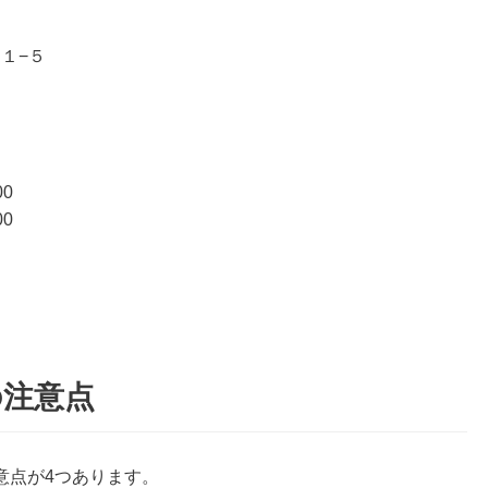
２１−５
0
0
の注意点
意点が4つあります。