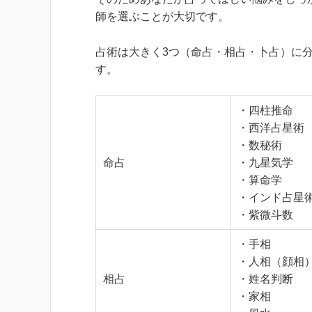
師を選ぶことが大切です。
占術は大きく3つ（命占・相占・卜占）に
す。
・四柱推命
・西洋占星術
・数秘術
命占
・九星気学
・算命学
・インド占星
・紫微斗数
・手相
・人相（顔相
相占
・姓名判断
・家相