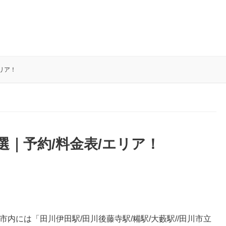
リア！
選｜予約/料金表/エリア！
市内には「田川伊田駅/田川後藤寺駅/糒駅/大藪駅//田川市立