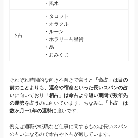
・風水
・タロット
・オラクル
・ルーン
卜占
・ホラリー占星術
・易
・おみくじ
それぞれ時間的な向き不向きで言うと
「命占」は目の
前のことよりも、運命や宿命といった長いスパンの占
い
に向いており
「相占」は命占より短い期間で数年先
の運勢を占う
のに向いています。ちなみに
「卜占」は
数ヶ月〜1年の運勢
に強いです。
例えば適職や転職など仕事に関するものは長いスパン
の占いになるので命占や卜占が適しています。