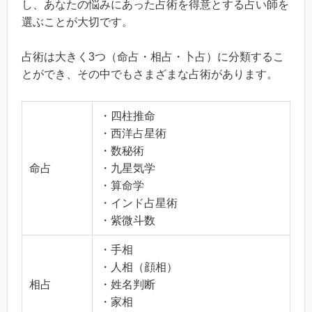
し、あなたの悩みにあった占術を得意とする占い師を
選ぶことが大切です。
占術は大きく3つ（命占・相占・卜占）に分類するこ
とができ、その中でもさまざまな占術があります。
・四柱推命
・西洋占星術
・数秘術
命占
・九星気学
・算命学
・インド占星術
・紫微斗数
・手相
・人相（顔相）
相占
・姓名判断
・家相