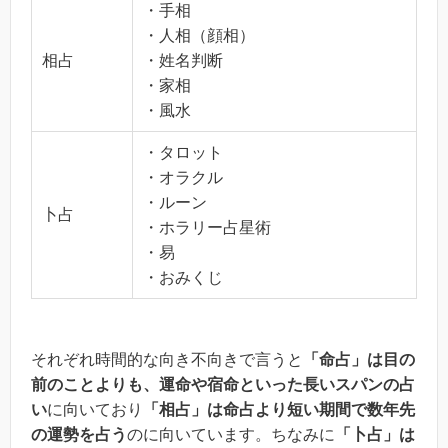
・手相
・人相（顔相）
相占
・姓名判断
・家相
・風水
・タロット
・オラクル
・ルーン
卜占
・ホラリー占星術
・易
・おみくじ
それぞれ時間的な向き不向きで言うと
「命占」は目の
前のことよりも、運命や宿命といった長いスパンの占
い
に向いており
「相占」は命占より短い期間で数年先
の運勢を占う
のに向いています。ちなみに
「卜占」は