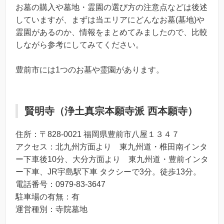
お墓の購入や墓地・霊園の選び方の注意点などは後述
していますが、まずは当エリアにどんなお墓(墓地)や
霊園があるのか、情報をまとめてみましたので、比較
しながら参考にしてみてください。
豊前市には1つのお墓や霊園があります。
賢明寺（浄土真宗本願寺派 西本願寺）
住所：〒828-0021 福岡県豊前市八屋１３４７
アクセス：北九州方面より 東九州道・椎田南インタ
ー下車後10分、大分方面より 東九州道・豊前インタ
ー下車、JR宇島駅下車 タクシーで3分。徒歩13分。
電話番号：0979-83-3647
駐車場の有無：有
運営種別：寺院墓地