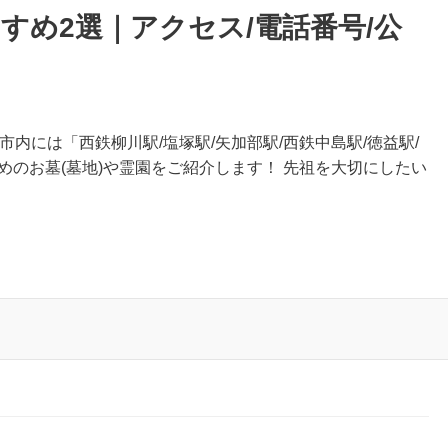
すめ2選｜アクセス/電話番号/公
市内には「西鉄柳川駅/塩塚駅/矢加部駅/西鉄中島駅/徳益駅/
めのお墓(墓地)や霊園をご紹介します！ 先祖を大切にしたい