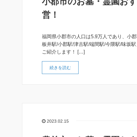
小郡市のお墓・霊園おす
営！
福岡県小郡市の人口は5.9万人であり、小郡
板井駅/小郡駅/津古駅/端間駅/今隈駅/味
ご紹介します！ […]
続きを読む
2023.02.15